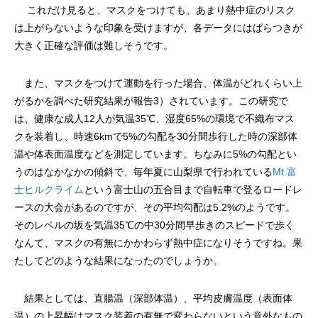
これだけ見ると、マスクをつけても、あまり熱中症のリスク
は上がらないような印象を受けますが、各データにはばらつきが
大きく正確な評価は難しそうです。
また、マスクをつけて運動を行った場合、体温がどれくらい上
がるかを調べた研究結果が報告3）されています。この研究で
は、健康な成人12人が気温35℃、湿度65%の環境で不織布マス
クを装着し、時速6kmで5%の勾配を30分間歩行した時の深部体
温や体表面温度などを測定しています。ちなみに5%の勾配とい
うのはなかなかの傾斜で、毎年夏に山梨県で行われている
Mt.富
士ヒルクライム
という富士山の五合目まで自転車で登るロードレ
ースの大会があるのですが、その平均勾配は5.2%のようです。
そのレベルの坂を気温35℃の中30分間早歩きのスピードで歩く
なんて、マスクの有無にかかわらず熱中症になりそうですね。果
たしてどのような結果になったのでしょうか。
結果としては、直腸温（深部体温）、平均皮膚温度（表面体
温）の上昇幅はマスク装着の有無で変わらないという意外なもの