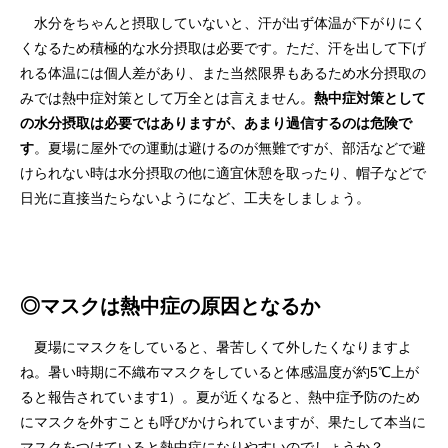
水分をちゃんと摂取していないと、汗が出ず体温が下がりにく
くなるため積極的な水分摂取は必要です。ただ、汗を出して下げ
れる体温には個人差があり、また当然限界もあるため水分摂取の
みでは熱中症対策として万全とは言えません。
熱中症対策として
の水分摂取は必要ではありますが、あまり過信するのは危険で
す
。夏場に屋外での運動は避けるのが無難ですが、部活などで避
けられない時は水分摂取の他に適宜休憩を取ったり、帽子などで
日光に直接当たらないようになど、工夫をしましょう。
◎マスクは熱中症の原因となるか
夏場にマスクをしていると、暑苦しくて外したくなりますよ
ね。暑い時期に不織布マスクをしていると体感温度が約5℃上が
ると報告されています1）。夏が近くなると、熱中症予防のため
にマスクを外すことも呼びかけられていますが、果たして本当に
マスクをつけていると熱中症になりやすいのでしょうか？