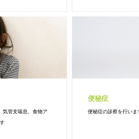
便秘症
)、気管支喘息、食物ア
便秘症の診察を行いま
す